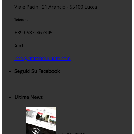
Viale Pacini, 21 Arancio - 55100 Lucca
Telefono
+39 0583-467845
Email
info@rmimmobiliare.com
Seguici Su Facebook
Ultime News