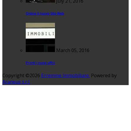
July 21, 2016
Online Il nuovo Sito Web
March 05, 2016
Pronti i nuovi uffici
Copyright ©2026
Erremme Immobiliare.
Powered by
Araneus s.r.l.