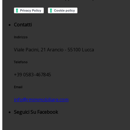
Contatti
Indirizzo
Viale Pacini, 21 Arancio - 55100 Lucca
Telefono
+39 0583-467845
Email
info@rmimmobiliare.com
Seguici Su Facebook