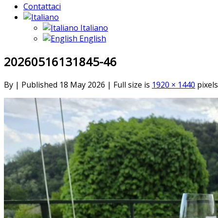
Contattaci
Italiano
English
20260516131845-46
By
|
Published
18 May 2026
|
Full size is
1920 × 1440
pixels