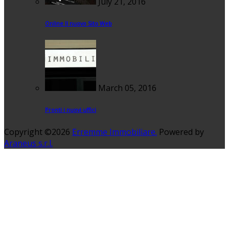
July 21, 2016
Online Il nuovo Sito Web
March 05, 2016
Pronti i nuovi uffici
Copyright ©2026
Erremme Immobiliare.
Powered by
Araneus s.r.l.