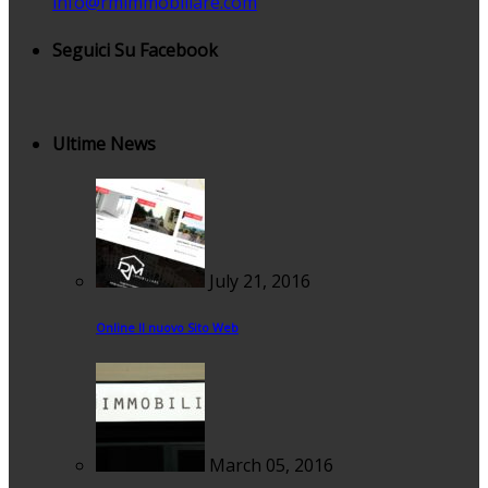
info@rmimmobiliare.com
Seguici Su Facebook
Ultime News
July 21, 2016
Online Il nuovo Sito Web
March 05, 2016