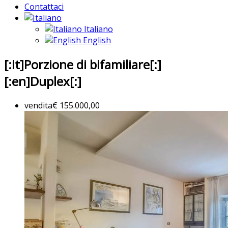
Contattaci
Italiano
English
[:it]Porzione di bifamiliare[:]
[:en]Duplex[:]
vendita
€ 155.000,00