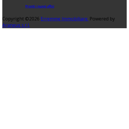
Pronti i nuovi uffici
Copyright ©2026
Erremme Immobiliare.
Powered by
Araneus s.r.l.