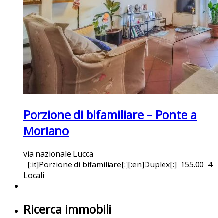
Porzione di bifamiliare – Ponte a
Moriano
via nazionale Lucca
[:it]Porzione di bifamiliare[:][:en]Duplex[:]
155.00
4
Locali
Ricerca immobili