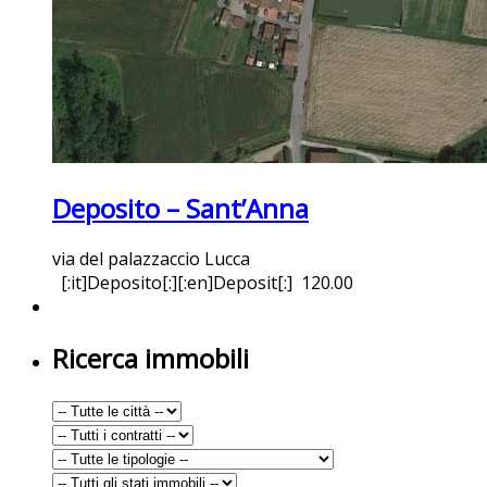
Deposito – Sant’Anna
via del palazzaccio Lucca
[:it]Deposito[:][:en]Deposit[:]
120.00
Ricerca immobili