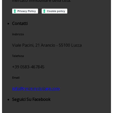
mercato immobiliare della città.
Contatti
Indirizzo
Viale Pacini, 21 Arancio - 55100 Lucca
Telefono
+39 0583-467845
Email
info@rmimmobiliare.com
Seguici Su Facebook