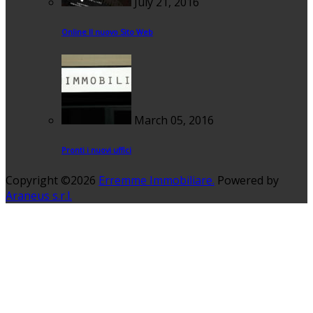
July 21, 2016
Online Il nuovo Sito Web
March 05, 2016
Pronti i nuovi uffici
Copyright ©2026
Erremme Immobiliare.
Powered by
Araneus s.r.l.