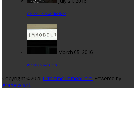
July 21, 2016
Online Il nuovo Sito Web
March 05, 2016
Pronti i nuovi uffici
Copyright ©2026
Erremme Immobiliare.
Powered by
Araneus s.r.l.