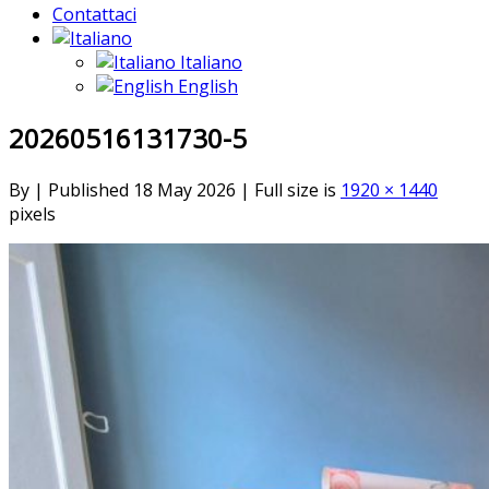
Contattaci
Italiano
English
20260516131730-5
By
|
Published
18 May 2026
|
Full size is
1920 × 1440
pixels