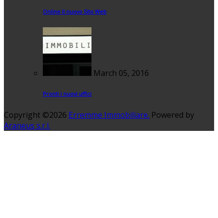
Online Il nuovo Sito Web
March 05, 2016
Pronti i nuovi uffici
Copyright ©2026
Erremme Immobiliare.
Powered by
Araneus s.r.l.