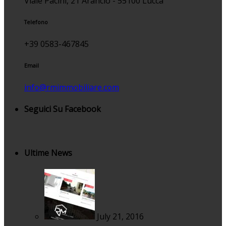
Viale Pacini, 21 Arancio - 55100 Lucca
Telefono
+39 0583-467845
Email
info@rmimmobiliare.com
Seguici Su Facebook
Ultime News
July 21, 2016