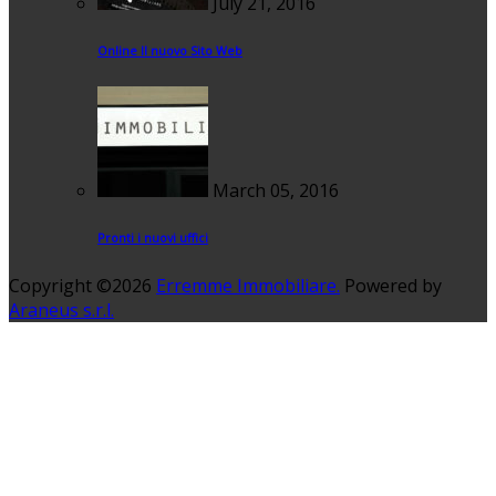
July 21, 2016
Online Il nuovo Sito Web
March 05, 2016
Pronti i nuovi uffici
Copyright ©2026
Erremme Immobiliare.
Powered by
Araneus s.r.l.