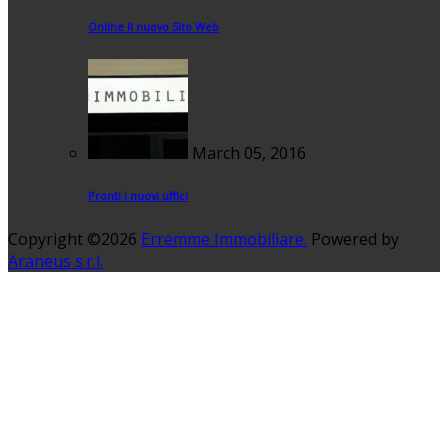
Online Il nuovo Sito Web
March 05, 2016
Pronti i nuovi uffici
Copyright ©2026
Erremme Immobiliare.
Powered by
Araneus s.r.l.