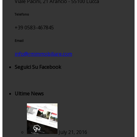
Viale Pacini, 21 Arancio - 55100 Lucca
Telefono
+39 0583-467845
Email
info@rmimmobiliare.com
Seguici Su Facebook
Ultime News
July 21, 2016