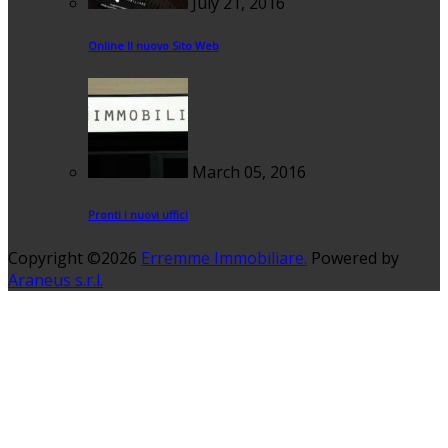
July 21, 2016
Online Il nuovo Sito Web
March 05, 2016
Pronti i nuovi uffici
Copyright ©2026
Erremme Immobiliare.
Powered by
Araneus s.r.l.