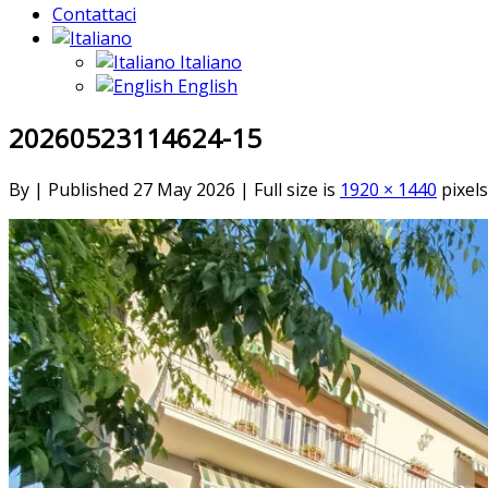
Contattaci
Italiano
English
20260523114624-15
By
|
Published
27 May 2026
|
Full size is
1920 × 1440
pixels