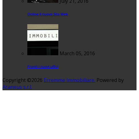
July 21, 2016
Online Il nuovo Sito Web
March 05, 2016
Pronti i nuovi uffici
Copyright ©2026
Erremme Immobiliare.
Powered by
Araneus s.r.l.