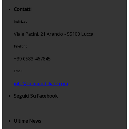
Contatti
Indirizzo
Viale Pacini, 21 Arancio - 55100 Lucca
Telefono
+39 0583-467845
Email
info@rmimmobiliare.com
Seguici Su Facebook
Ultime News