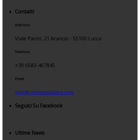
Contatti
Indirizzo
Viale Pacini, 21 Arancio - 55100 Lucca
Telefono
+39 0583-467845
Email
info@rmimmobiliare.com
Seguici Su Facebook
Ultime News