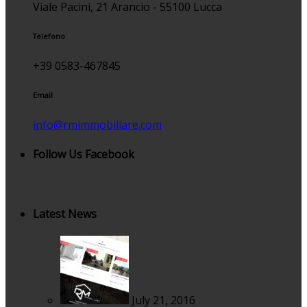
Viale Pacini, 21 Arancio - 55100 Lucca
Telefono
+39 0583-467845
Email
info@rmimmobiliare.com
Follow Us Facebook
Latest News
July 21, 2016