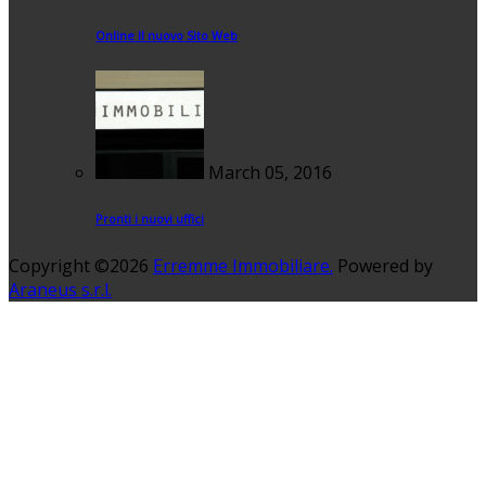
Online Il nuovo Sito Web
March 05, 2016
Pronti i nuovi uffici
Copyright ©2026
Erremme Immobiliare.
Powered by
Araneus s.r.l.