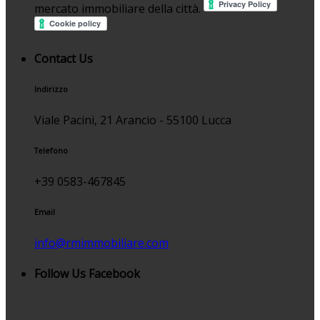
mercato immobiliare della città.
Contact Us
Indirizzo
Viale Pacini, 21 Arancio - 55100 Lucca
Telefono
+39 0583-467845
Email
info@rmimmobiliare.com
Follow Us Facebook