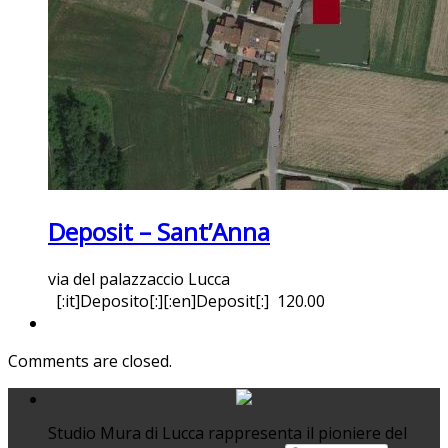
Deposit – Sant’Anna
via del palazzaccio Lucca
[:it]Deposito[:][:en]Deposit[:]
120.00
Comments are closed.
Studio Mura di Lucca rappresenta il pioniere del