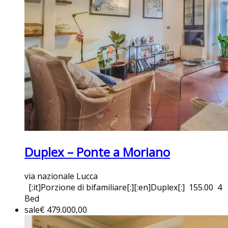
Duplex – Ponte a Moriano
via nazionale Lucca
[:it]Porzione di bifamiliare[:][:en]Duplex[:]
155.00
4
Bed
sale
€ 479.000,00