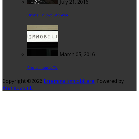
July 21, 2016
Online Il nuovo Sito Web
March 05, 2016
Pronti i nuovi uffici
Copyright ©2026
Erremme Immobiliare.
Powered by
Araneus s.r.l.