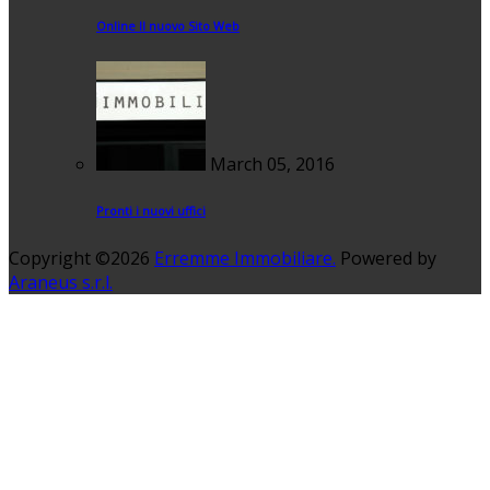
Online Il nuovo Sito Web
March 05, 2016
Pronti i nuovi uffici
Copyright ©2026
Erremme Immobiliare.
Powered by
Araneus s.r.l.