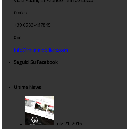
Viale Pacini, 21 Arancio - 55100 Lucca
Telefono
+39 0583-467845
Email
info@rmimmobiliare.com
Seguici Su Facebook
Ultime News
July 21, 2016