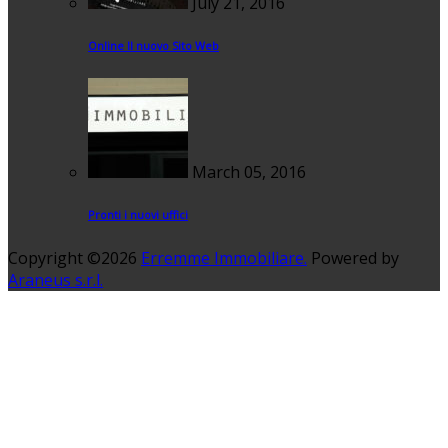
July 21, 2016
Online Il nuovo Sito Web
March 05, 2016
Pronti i nuovi uffici
Copyright ©2026
Erremme Immobiliare.
Powered by
Araneus s.r.l.