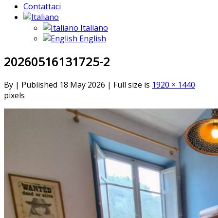
Contattaci
Italiano
English
20260516131725-2
By
|
Published
18 May 2026
|
Full size is
1920 × 1440
pixels