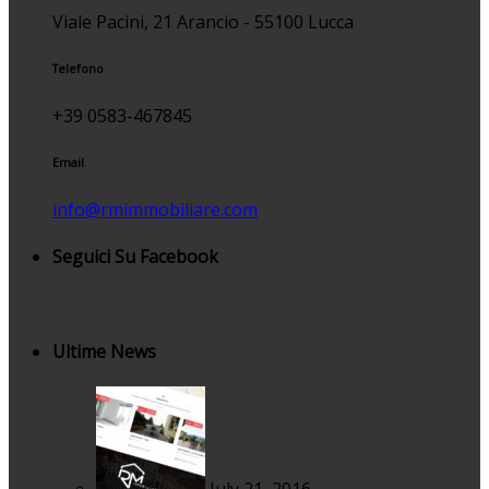
Viale Pacini, 21 Arancio - 55100 Lucca
Telefono
+39 0583-467845
Email
info@rmimmobiliare.com
Seguici Su Facebook
Ultime News