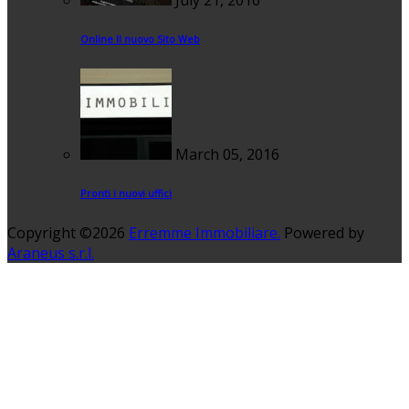
July 21, 2016
Online Il nuovo Sito Web
March 05, 2016
Pronti i nuovi uffici
Copyright ©2026
Erremme Immobiliare.
Powered by
Araneus s.r.l.